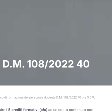
e D.M. 108/2022 40
so di formazione del personale docente D.M. 108/2022 40 ore 5 CFU
uire i
5 crediti formativi (cfu)
ad un costo contenuto con