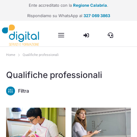
Ente accreditato con la
Regione Calabria
.
Rispondiamo su WhatsApp al
327 069 3863
Corso di operatore per le attività relative alle procedure amministrative
Corso HACCP online per manipolazione di alimenti e bevande
Corso professionale di assistente di studio odontoiatrico (ASO)
Home
Qualifiche professionali
Tu sei qui:
Qualifiche professionali
Filtra