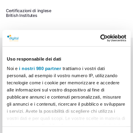
Certificazioni di inglese
British Institutes
Sede di Reggio Calabria
Uso responsabile dei dati
Via San Francesco da Paola, 56
Noi e
i nostri 980 partner
trattiamo i vostri dati
0965 883777
WhatsApp
personali, ad esempio il vostro numero IP, utilizzando
tecnologie come i cookie per memorizzare e accedere
alle informazioni sul vostro dispositivo al fine di
Sede di Taurianova
pubblicare annunci e contenuti personalizzati, misurare
gli annunci e i contenuti, ricercare il pubblico e sviluppare
Via Zaccaria Traversa I, 14
i servizi. Avete la possibilità di scegliere chi utilizza i
vostri dati e per quali scopi. Le vostre scelte in materia di
0966 615233
WhatsApp
privacy sono applicabili solo su questa proprietà digitale
in cui avete effettuato le vostre scelte. È possibile