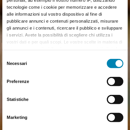
tecnologie come i cookie per memorizzare e accedere
alle informazioni sul vostro dispositivo al fine di
pubblicare annunci e contenuti personalizzati, misurare
gli annunci e i contenuti, ricercare il pubblico e sviluppare
i servizi. Avete la possibilità di scegliere chi utilizza i
vostri dati e per quali scopi. Le vostre scelte in materia di
privacy sono applicabili solo su questa proprietà digitale
in cui avete effettuato le vostre scelte. È possibile
Selezione
modificare o revocare il proprio consenso in qualsiasi
Necessari
del
momento dalla Dichiarazione sui cookie o facendo clic
consenso
sull'icona di attivazione della privacy.
Preferenze
Approfondisci come vengono elaborati i tuoi dati personali
e imposta le tue preferenze nella
sezione dettagli
. Puoi
Statistiche
modificare o ritirare il tuo consenso in qualsiasi momento
dalla Dichiarazione sui cookie.
Marketing
Utilizziamo i cookie per personalizzare contenuti ed