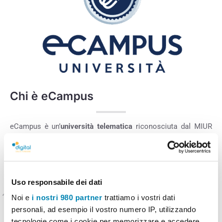
Chi è eCampus
eCampus è un’
università telematica
riconosciuta dal MIUR
con decreto del Ministero dell’Istruzione, dell’Università e
della Ricerca (MIUR) del 30 gennaio
2006
e tra gli Atenei con
didattica erogata interamente a distanza.
Uso responsabile dei dati
Destinatari
Noi e
i nostri 980 partner
trattiamo i vostri dati
personali, ad esempio il vostro numero IP, utilizzando
Il master è rivolto a dirigenti scolastici, staff del dirigente,
tecnologie come i cookie per memorizzare e accedere