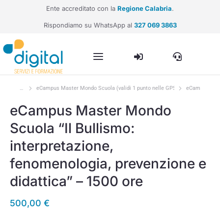
Ente accreditato con la
Regione Calabria
.
Rispondiamo su WhatsApp al
327 069 3863
eCampus Master Mondo Scuola (validi 1 punto nelle GPS)
eCampus Maste
Tu sei qui:
eCampus Master Mondo
Scuola “Il Bullismo:
interpretazione,
fenomenologia, prevenzione e
didattica” – 1500 ore
500,00
€