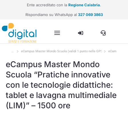
Ente accreditato con la
Regione Calabria
.
Rispondiamo su WhatsApp al
327 069 3863
eCampus Master Mondo Scuola (validi 1 punto nelle GPS)
eCampus Maste
Tu sei qui:
eCampus Master Mondo
Scuola “Pratiche innovative
con le tecnologie didattiche:
tablet e lavagna multimediale
(LIM)” – 1500 ore