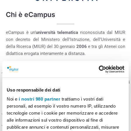
Chi è eCampus
eCampus è un’
università telematica
riconosciuta dal MIUR
con decreto del Ministero dell’Istruzione, dell’Università e
della Ricerca (MIUR) del 30 gennaio
2006
e tra gli Atenei con
didattica erogata interamente a distanza.
Destinatari
Il corso di perfezionamento è rivolto ai docenti delle scuole di
ogni ordine e grado che intendono aggiornare le proprie
Uso responsabile dei dati
competenze nell’ambito delle nuove metodologie didattiche
Noi e
i nostri 980 partner
trattiamo i vostri dati
tramite strumenti tecnologici.
personali, ad esempio il vostro numero IP, utilizzando
tecnologie come i cookie per memorizzare e accedere
Requisiti di ammissione
alle informazioni sul vostro dispositivo al fine di
Obiettivi
pubblicare annunci e contenuti personalizzati, misurare