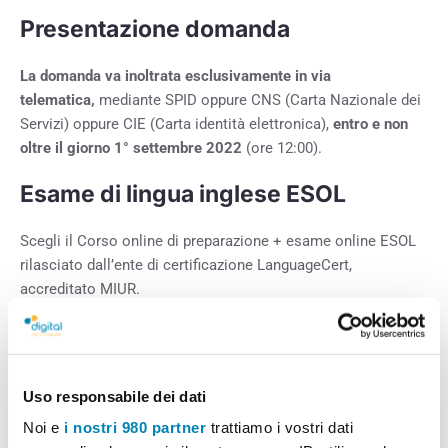
Presentazione domanda
La domanda va inoltrata esclusivamente in via
telematica,
mediante SPID oppure CNS (Carta Nazionale dei
Servizi) oppure CIE (Carta identità elettronica),
entro e non
oltre il giorno 1° settembre 2022
(ore 12:00).
Esame di lingua inglese ESOL
Scegli il Corso online di preparazione + esame online ESOL
rilasciato dall’ente di certificazione LanguageCert,
accreditato MIUR.
Sono disponibili i
livelli B2, C1 e C2; l’esame è interamente
online
e copre tutte e 4 le abilità linguistiche: Ascolto,
Lettura, Scrittura e Conversazione.
Uso responsabile dei dati
Incluso nella tua iscrizione avrai:
Noi e
i nostri 980 partner
trattiamo i vostri dati