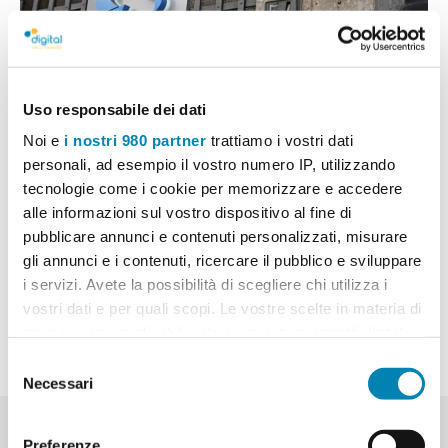
Uso responsabile dei dati
Bando di concorso INPS: Corso di
Noi e
i nostri 980 partner
trattiamo i vostri dati
personali, ad esempio il vostro numero IP, utilizzando
lingue in Italia 2022
tecnologie come i cookie per memorizzare e accedere
Bandi di concorso
08/09/2022
alle informazioni sul vostro dispositivo al fine di
pubblicare annunci e contenuti personalizzati, misurare
Scopri maggiori informazioni.
gli annunci e i contenuti, ricercare il pubblico e sviluppare
i servizi. Avete la possibilità di scegliere chi utilizza i
Leggi
vostri dati e per quali scopi. Le vostre scelte in materia di
privacy sono applicabili solo su questa proprietà digitale
in cui avete effettuato le vostre scelte. È possibile
Selezione
modificare o revocare il proprio consenso in qualsiasi
Necessari
del
momento dalla Dichiarazione sui cookie o facendo clic
consenso
Sede di Reggio Calabria
sull'icona di attivazione della privacy.
Preferenze