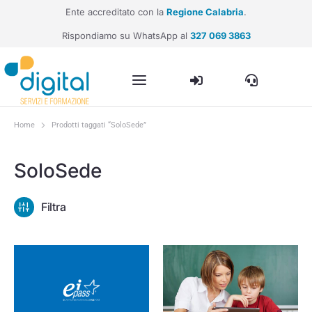
Ente accreditato con la
Regione Calabria
.
Rispondiamo su WhatsApp al
327 069 3863
Home
Prodotti taggati “SoloSede”
Tu sei qui:
SoloSede
Filtra