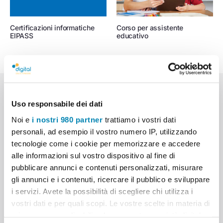
Certificazioni informatiche
Corso per assistente
EIPASS
educativo
Sede di Reggio Calabria
Uso responsabile dei dati
Via San Francesco da Paola, 56
Noi e
i nostri 980 partner
trattiamo i vostri dati
personali, ad esempio il vostro numero IP, utilizzando
0965 883777
WhatsApp
tecnologie come i cookie per memorizzare e accedere
alle informazioni sul vostro dispositivo al fine di
Sede di Taurianova
pubblicare annunci e contenuti personalizzati, misurare
gli annunci e i contenuti, ricercare il pubblico e sviluppare
Via Zaccaria Traversa I, 14
i servizi. Avete la possibilità di scegliere chi utilizza i
vostri dati e per quali scopi. Le vostre scelte in materia di
0966 615233
WhatsApp
privacy sono applicabili solo su questa proprietà digitale