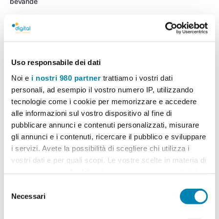
bevande
Uso responsabile dei dati
Noi e
i nostri 980 partner
trattiamo i vostri dati
personali, ad esempio il vostro numero IP, utilizzando
Corso operatore idraulico
forestale
tecnologie come i cookie per memorizzare e accedere
Corso meccatronico
alle informazioni sul vostro dispositivo al fine di
pubblicare annunci e contenuti personalizzati, misurare
gli annunci e i contenuti, ricercare il pubblico e sviluppare
i servizi. Avete la possibilità di scegliere chi utilizza i
vostri dati e per quali scopi. Le vostre scelte in materia di
privacy sono applicabili solo su questa proprietà digitale
in cui avete effettuato le vostre scelte. È possibile
Selezione
Corso professionale di
modificare o revocare il proprio consenso in qualsiasi
Necessari
del
assistente di studio
momento dalla Dichiarazione sui cookie o facendo clic
Corso SAB (ex REC)
consenso
odontoiatrico (ASO)
sull'icona di attivazione della privacy.