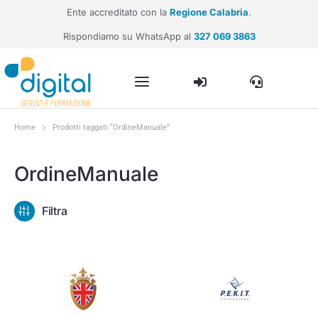
Ente accreditato con la
Regione Calabria
.
Rispondiamo su WhatsApp al
327 069 3863
Home
Prodotti taggati “OrdineManuale”
Tu sei qui:
OrdineManuale
Filtra