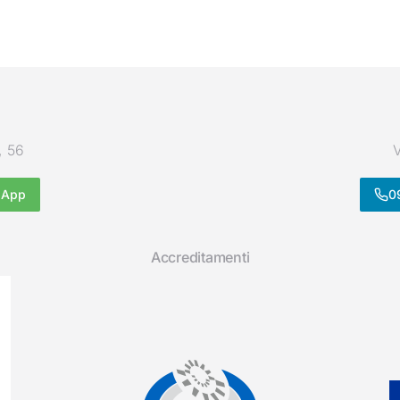
, 56
V
sApp
0
Accreditamenti