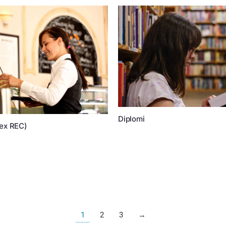
Diplomi
ex REC)
1
2
3
→